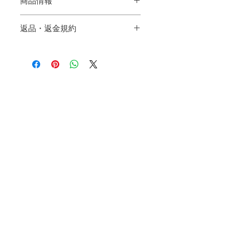
商品情報
商品の詳細を入力してください。サイ
返品・返金規約
ズ、素材、取扱説明に加え、商品の特
徴やおすすめのポイントなどを説明し
返品・返金規約を入力してください。
ましょう。お客様の多くは、購入を決
ご購入いただいた商品に満足いただけ
定する前に商品についてできるだけ詳
なかった場合の返品・返金の規約と手
しく知りたいと考えています。魅力的
順を説明しましょう。規約の内容を明
自宅カフェ６月21日・28（日）11時～16時 ワンデ
でわかりやい説明文を入力して、購買
確にすることで、お客様の信頼を獲得
意欲を促進しましょう。
し、安心して商品をご購入いただけま
す。
お問合せ： ℡ 045‐931‐5025 〒
226-0003
神奈川県横浜市緑区鴨居
4丁目
mail
kiitospan.hokuo@gmail.com
★メールがこちらから届かないことがま
れにあります。
迷惑メール設定などお確かめの上お
申し込みください。
お電話でも承っております