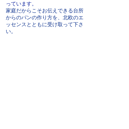
っています。
家庭だからこそお伝えできる台所
からのパンの作り方を、北欧のエ
ッセンスとともに受け取って下さ
い。
自宅カフェ６月21日・28（日）11時～16時 ワンデ
お問合せ： ℡ 045‐931‐5025 〒
226-0003
神奈川県横浜市緑区鴨居
4丁目
mail
kiitospan.hokuo@gmail.com
★メールがこちらから届かないことがま
れにあります。
迷惑メール設定などお確かめの上お
申し込みください。
お電話でも承っております